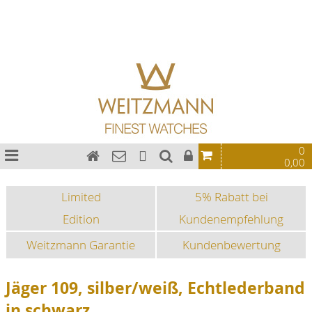
Bauhaus Uhren
Chronographen
Fliegeruhren
Sonderedition
Sportuhren
Fashion-Uhren
0
0,00
Limited
5% Rabatt bei
Edition
Kundenempfehlung
Weitzmann Garantie
Kundenbewertung
Jäger 109, silber/weiß, Echtlederband
in schwarz