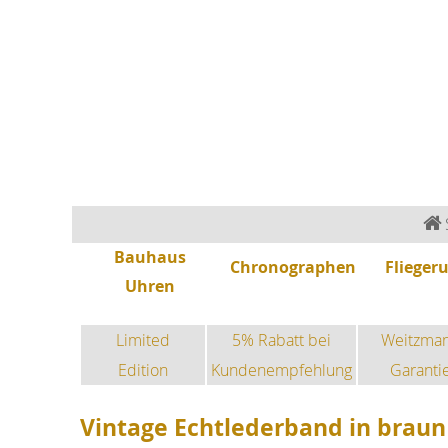
Bauhaus Uhren
Chronographen
Fliegeruhren
Sonderedition
Sportuhren
Fashion-Uhren
Bauhaus
Chronographen
Flieger
Uhren
Limited
5% Rabatt bei
Weitzma
Edition
Kundenempfehlung
Garanti
Vintage Echtlederband in braun