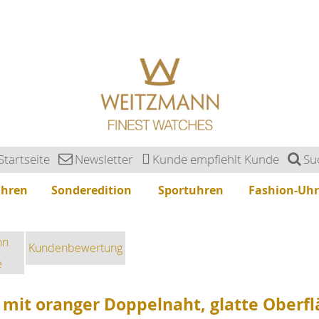
Startseite
Newsletter
Kunde empfiehlt Kunde
Su
uhren
Sonderedition
Sportuhren
Fashion-Uh
nn
Kundenbewertung
e
 mit oranger Doppelnaht, glatte Oberf