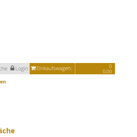
0
Einkaufswagen:
che
Login
0,00
ren
läche