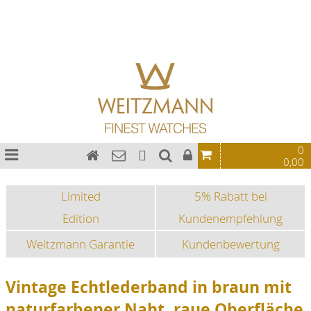
Bauhaus Uhren
Chronographen
Fliegeruhren
Sonderedition
Sportuhren
Fashion-Uhren
0
0,00
Limited
5% Rabatt bei
Edition
Kundenempfehlung
Weitzmann Garantie
Kundenbewertung
Vintage Echtlederband in braun mit
naturfarbener Naht, raue Oberfläche