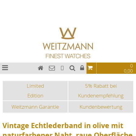
Bauhaus Uhren
Chronographen
Fliegeruhren
Sonderedition
Sportuhren
Fashion-Uhren
0
0,00
Limited
5% Rabatt bei
Edition
Kundenempfehlung
Weitzmann Garantie
Kundenbewertung
Vintage Echtlederband in olive mit
naturfarbener Naht, raue Oberfläche