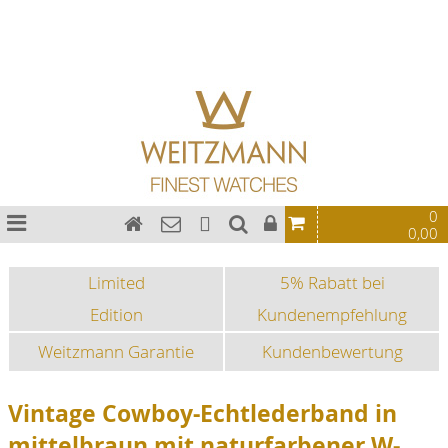
Bauhaus Uhren
Chronographen
Fliegeruhren
Sonderedition
Sportuhren
Fashion-Uhren
0
0,00
Limited
5% Rabatt bei
Edition
Kundenempfehlung
Weitzmann Garantie
Kundenbewertung
Vintage Cowboy-Echtlederband in
mittelbraun mit naturfarbener W-