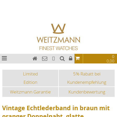
Bauhaus Uhren
Chronographen
Fliegeruhren
Sonderedition
Sportuhren
Fashion-Uhren
0
0,00
Limited
5% Rabatt bei
Edition
Kundenempfehlung
Weitzmann Garantie
Kundenbewertung
Vintage Echtlederband in braun mit
oranger Doppelnaht, glatte