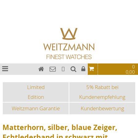
Bauhaus Uhren
Chronographen
Fliegeruhren
Sonderedition
Sportuhren
Fashion-Uhren
0
0,00
Limited
5% Rabatt bei
Edition
Kundenempfehlung
Weitzmann Garantie
Kundenbewertung
Matterhorn, silber, blaue Zeiger,
Echtlederband in schwarz mit