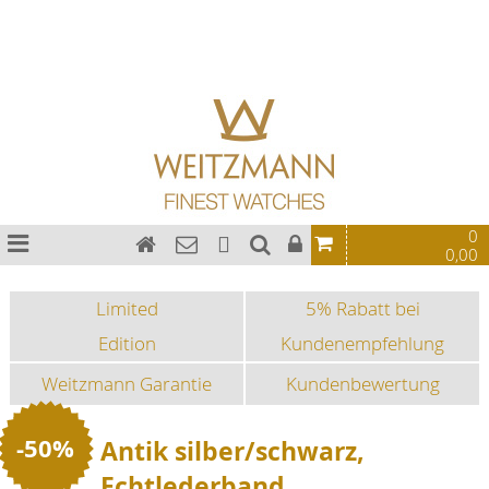
Bauhaus Uhren
Chronographen
Fliegeruhren
Sonderedition
Sportuhren
Fashion-Uhren
0
0,00
Limited
5% Rabatt bei
Edition
Kundenempfehlung
Weitzmann Garantie
Kundenbewertung
-50%
Antik silber/schwarz,
Echtlederband