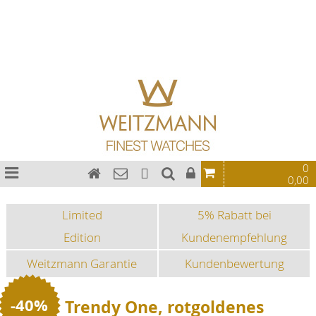
Damen
Bauhaus Uhren
Chronographen
Fliegeruhren
Sonderedition
Sportuhren
Fashion-Uhren
Damen
0
0,00
Limited
5% Rabatt bei
Edition
Kundenempfehlung
Weitzmann Garantie
Kundenbewertung
-40%
Trendy One, rotgoldenes