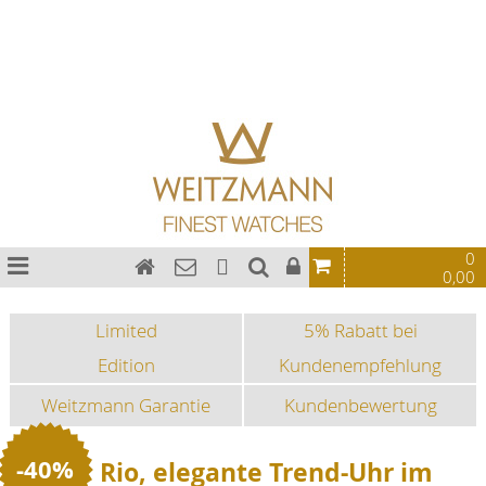
Damen
Bauhaus Uhren
Chronographen
Fliegeruhren
Sonderedition
Sportuhren
Fashion-Uhren
Damen
0
0,00
Limited
5% Rabatt bei
Edition
Kundenempfehlung
Weitzmann Garantie
Kundenbewertung
-40%
Rio, elegante Trend-Uhr im