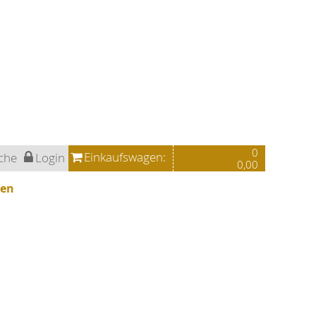
0
Einkaufswagen:
che
Login
0,00
ren