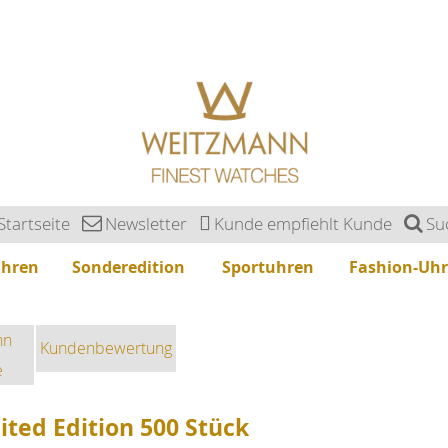
Startseite
Newsletter
Kunde empfiehlt Kunde
Su
uhren
Sonderedition
Sportuhren
Fashion-Uh
nn
Kundenbewertung
e
ited Edition 500 Stück