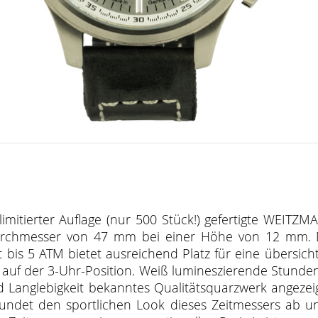
imitierter Auflage (nur 500 Stück!) gefertigte WEITZM
Durchmesser von 47 mm bei einer Höhe von 12 mm. D
 bis 5 ATM bietet ausreichend Platz für eine übersi
uf der 3-Uhr-Position. Weiß lumineszierende Stunden
 Langlebigkeit bekanntes Qualitätsquarzwerk angezeig
ndet den sportlichen Look dieses Zeitmessers ab un