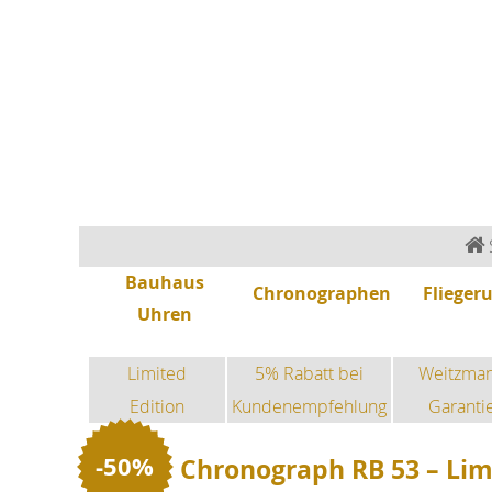
Bauhaus Uhren
Chronographen
Fliegeruhren
Sonderedition
Sportuhren
Fashion-Uhren
Bauhaus
Chronographen
Flieger
Uhren
Limited
5% Rabatt bei
Weitzma
Edition
Kundenempfehlung
Garanti
-50%
Chronograph RB 53 – Lim