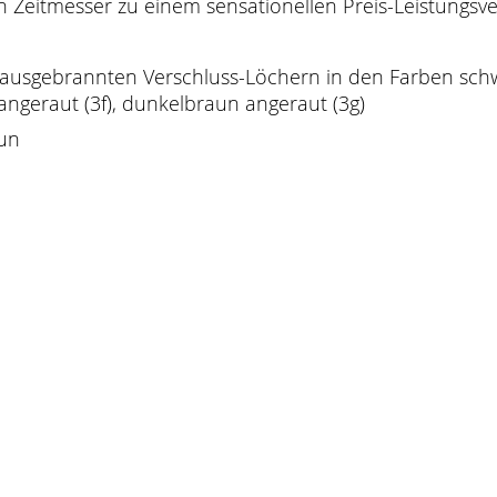
n Zeitmesser zu einem sensationellen Preis-Leistungsve
it ausgebrannten Verschluss-Löchern in den Farben sch
it angeraut (3f), dunkelbraun angeraut (3g)
aun