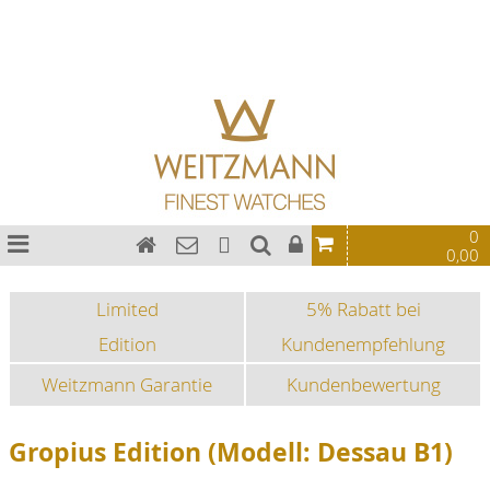
Bauhaus Uhren
Chronographen
Fliegeruhren
Sonderedition
Sportuhren
Fashion-Uhren
0
0,00
Limited
5% Rabatt bei
Edition
Kundenempfehlung
Weitzmann Garantie
Kundenbewertung
Gropius Edition (Modell: Dessau B1)